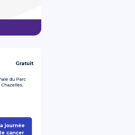
Gratuit
nale du Parc
 Chazelles,
a journée
le cancer