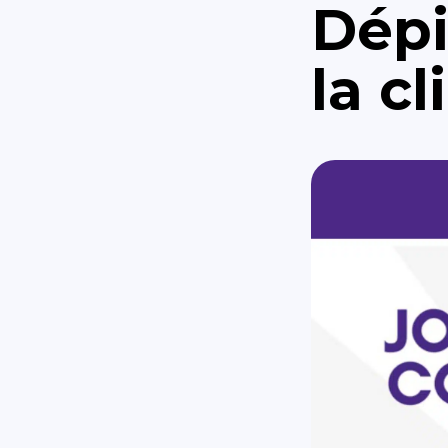
Dépi
la c