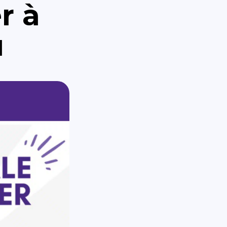
r à
u