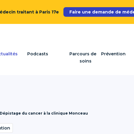
decin traitant à Paris 17e
Faire une demande de médec
tualités
Podcasts
Parcours de
Prévention
soins
Dépistage du cancer à la clinique Monceau
ntion