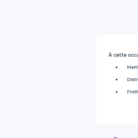
À cette occ
Mamm
Distr
Frot